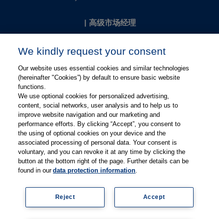
|
高级市场经理
Kevin Chang
We kindly request your consent
kevin.chang@thieme.com
Our website uses essential cookies and similar technologies
(hereinafter "Cookies”) by default to ensure basic website
functions.
We use optional cookies for personalized advertising,
content, social networks, user analysis and to help us to
improve website navigation and our marketing and
performance efforts. By clicking “Accept”, you consent to
关注微信
关注微博
the using of optional cookies on your device and the
associated processing of personal data. Your consent is
voluntary, and you can revoke it at any time by clicking the
有关Thieme图书翻译及版权业务，请联系：rights@thieme.de
button at the bottom right of the page. Further details can be
found in our
data protection information
.
友情链接：
Thieme Group
|
Thieme Chemistry
|
Thieme
Open
|
Thieme-Connect
|
Reject
Accept
© Copyright 2025, 德国蒂墨出版集团（Thieme Publishers）版权