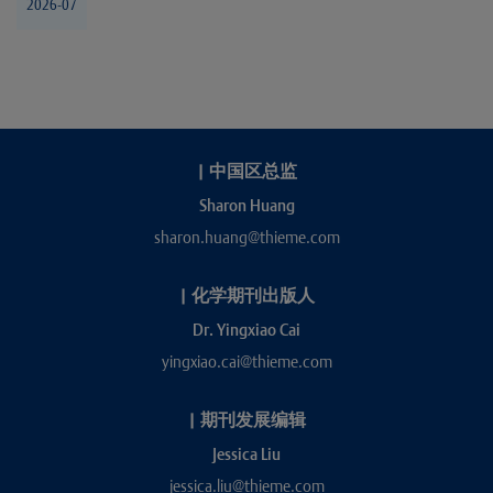
2026-07
|
中国区总监
Sharon Huang
sharon.huang@thieme.com
|
化学期刊出版人
Dr. Yingxiao Cai
yingxiao.cai@thieme.com
|
期刊发展编辑
Jessica Liu
jessica.liu@thieme.com