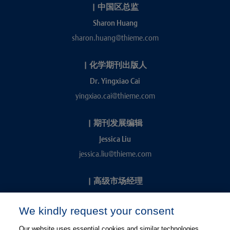
|
中国区总监
Sharon Huang
sharon.huang@thieme.com
|
化学期刊出版人
Dr. Yingxiao Cai
yingxiao.cai@thieme.com
|
期刊发展编辑
Jessica Liu
jessica.liu@thieme.com
|
高级市场经理
Kevin Chang
We kindly request your consent
kevin.chang@thieme.com
Our website uses essential cookies and similar technologies