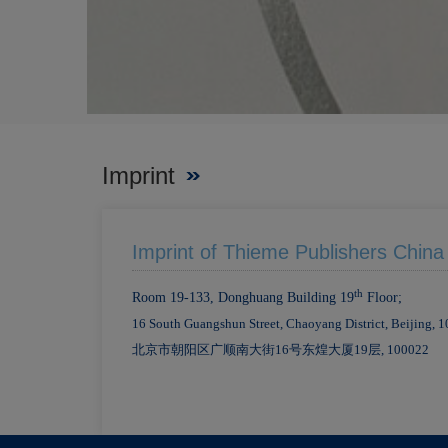
Imprint
Imprint of Thieme Publishers China
th
Room 19-133, Donghuang Building 19
Floor;
16 South Guangshun Street, Chaoyang District, Beijing, 
北京市朝阳区广顺南大街
16
号东煌大厦
19
层
,
100022