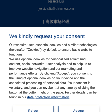
Jessica Liu
jessica.liu@thieme.com
|
高级市场经理
Kevin Chang
We kindly request your consent
kevin.chang@thieme.com
Our website uses essential cookies and similar technologies
(hereinafter "Cookies”) by default to ensure basic website
functions.
We use optional cookies for personalized advertising,
content, social networks, user analysis and to help us to
improve website navigation and our marketing and
performance efforts. By clicking “Accept”, you consent to
关注微信
关注微博
the using of optional cookies on your device and the
associated processing of personal data. Your consent is
voluntary, and you can revoke it at any time by clicking the
有关Thieme图书翻译及版权业务，请联系：rights@thieme.de
button at the bottom right of the page. Further details can be
found in our
data protection information
.
友情链接：
Thieme Group
|
Thieme Chemistry
|
Thieme
Open
|
Thieme-Connect
|
Reject
Accept