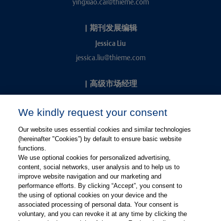
yingxiao.cai@thieme.com
|
期刊发展编辑
Jessica Liu
jessica.liu@thieme.com
|
高级市场经理
Kevin Chang
We kindly request your consent
kevin.chang@thieme.com
Our website uses essential cookies and similar technologies
(hereinafter "Cookies”) by default to ensure basic website
functions.
We use optional cookies for personalized advertising,
content, social networks, user analysis and to help us to
improve website navigation and our marketing and
performance efforts. By clicking “Accept”, you consent to
关注微信
关注微博
the using of optional cookies on your device and the
associated processing of personal data. Your consent is
voluntary, and you can revoke it at any time by clicking the
有关Thieme图书翻译及版权业务，请联系：rights@thieme.de