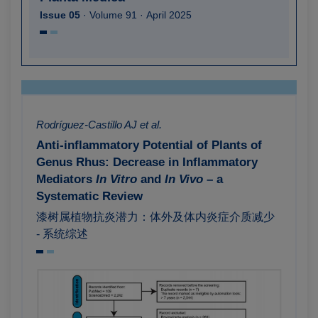
Issue 05
· Volume 91 · April 2025
Rodríguez-Castillo AJ et al.
Anti-inflammatory Potential of Plants of
Genus Rhus: Decrease in Inflammatory
Mediators
In Vitro
and
In Vivo
– a
Systematic Review
漆树属植物抗炎潜力：体外及体内炎症介质减少
- 系统综述