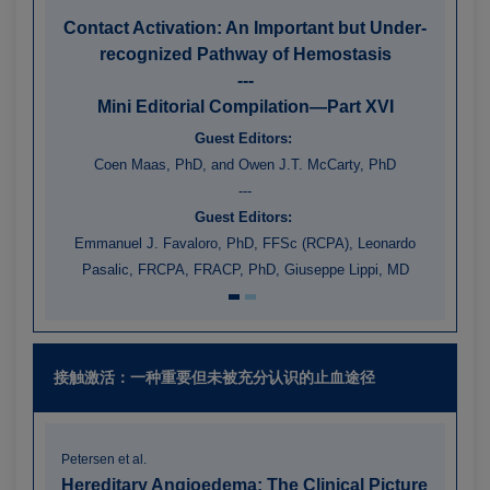
Contact Activation: An Important but Under-
recognized Pathway of Hemostasis
---
Mini Editorial Compilation—Part XVI
Guest Editors:
Coen Maas, PhD, and Owen J.T. McCarty, PhD
---
Guest Editors:
Emmanuel J. Favaloro, PhD, FFSc (RCPA), Leonardo
Pasalic, FRCPA, FRACP, PhD, Giuseppe Lippi, MD
接触激活：
一种重要但未被充分认识的止血途径
Petersen et al.
Hereditary Angioedema: The Clinical Picture