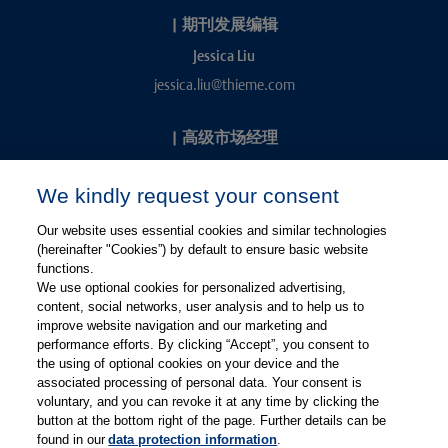
|
期刊发展编辑
Jessica Liu
jessica.liu@thieme.com
|
高级市场经理
Kevin Chang
We kindly request your consent
kevin.chang@thieme.com
Our website uses essential cookies and similar technologies
(hereinafter "Cookies”) by default to ensure basic website
functions.
We use optional cookies for personalized advertising,
content, social networks, user analysis and to help us to
improve website navigation and our marketing and
performance efforts. By clicking “Accept”, you consent to
关注微信
关注微博
the using of optional cookies on your device and the
associated processing of personal data. Your consent is
voluntary, and you can revoke it at any time by clicking the
有关Thieme图书翻译及版权业务，请联系：rights@thieme.de
button at the bottom right of the page. Further details can be
found in our
data protection information
.