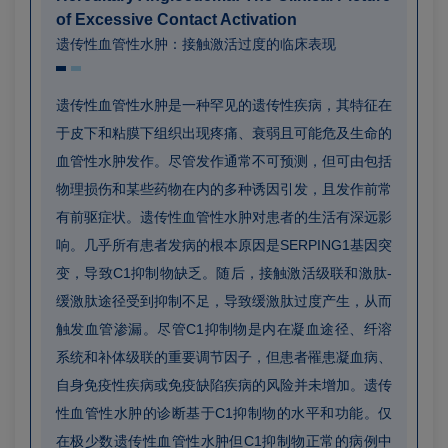
of Excessive Contact Activation
遗传性血管性水肿：接触激活过度的临床表现
遗传性血管性水肿是一种罕见的遗传性疾病，其特征在
于皮下和粘膜下组织出现疼痛、衰弱且可能危及生命的
血管性水肿发作。尽管发作通常不可预测，但可由包括
物理损伤和某些药物在内的多种诱因引发，且发作前常
有前驱症状。遗传性血管性水肿对患者的生活有深远影
响。几乎所有患者发病的根本原因是SERPING1基因突
变，导致C1抑制物缺乏。随后，接触激活级联和激肽-
缓激肽途径受到抑制不足，导致缓激肽过度产生，从而
触发血管渗漏。尽管C1抑制物是内在凝血途径、纤溶
系统和补体级联的重要调节因子，但患者罹患凝血病、
自身免疫性疾病或免疫缺陷疾病的风险并未增加。遗传
性血管性水肿的诊断基于C1抑制物的水平和功能。仅
在极少数遗传性血管性水肿但C1抑制物正常的病例中