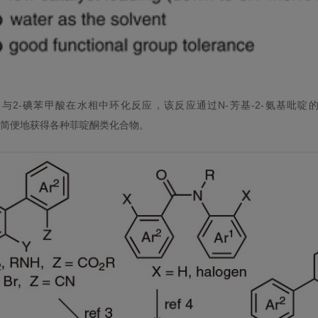
啶与2-碘苯甲酸在水相中环化反应，该反应通过N-芳基-2-氨基吡啶
，可简便地获得各种菲啶酮类化合物。