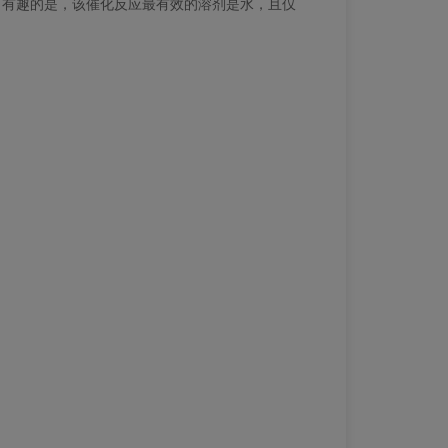
酮。有趣的是，该催化反应最有效的溶剂是水，且仅
。