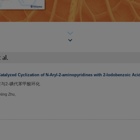
talyzed Cyclization of N-Aryl-2-aminopyridines with 2-Iodobenzoic Acid
啶与2-碘代苯甲酸环化
 Ning Zhu,