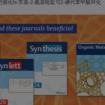
成：钯催化N-芳基-2-氨基吡啶与2-碘代苯甲酸环化