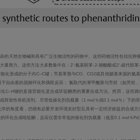
杂的天然生物碱和具有广泛生物活性的药物中。这些药物活性包括抗肿瘤、
努力。这些方法大多数集中在：2'-氨基联苯-2-羧酸酯或2'-卤代联苯-
能化形成的分子内C–C键；芳基苯胺与CO、CO2或其他羰基来源的氨基
基于自由基的脱羧环化和偶联反应； 氮取代的苯甲酰胺与芳烃（如芳烃
化C–H键的直接官能化是合成菲啶酮类的重要合成方法。然而，这些
挥发性有机溶剂。尽管低催化剂负载量（1 mol％或0.1 mol％）下
化学的角度看，仍很有必要开发环境友好型且具有一定经济效益的合成方
酸的环化合成吡啶酮，反应仅需非常低的催化剂负载量（低至0.1 mol％Pd