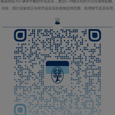
2-氨基吡啶与2-碘苯甲酸的环化反应，通过C–H键活化的方法合成吡啶
Pd）。目前，我们实验室正在研究该反应的底物适用范围、机理细节及其应用