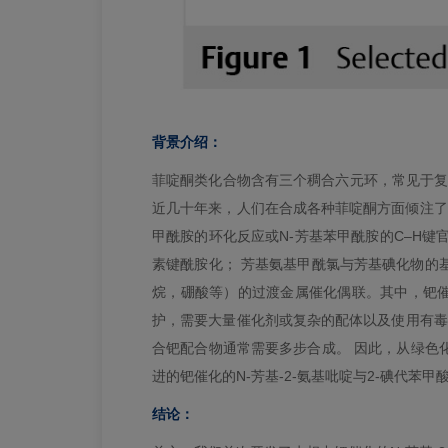
背景介绍：
菲啶酮类化合物含有三个稠合六元环，常见于复
近几十年来，人们在合成各种菲啶酮方面倾注了大量
甲酰胺的环化反应或N-芳基苯甲酰胺的C–H键官
素键酰胺化； 芳基氨基甲酰氯与芳基碘化物的
烷，硼酸等）的过渡金属催化偶联。其中，钯催
护，需要大量催化剂或复杂的配体以及使用有毒或
合钯配合物通常需要多步合成。 因此，从绿色
进的钯催化的N-芳基-2-氨基吡啶与2-碘代苯甲
结论：