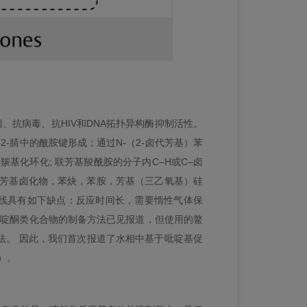
抗病毒、抗HIV和DNA拓扑异构酶抑制活性。
2-腈中的酰胺键形成；通过N-（2-卤代芳基）苯
羰基化环化; 联芳基羧酰胺的分子内C–H或C–卤
，芳基卤化物，苯炔，苯胺，芳基（三乙氧基）硅
路线具有如下缺点：反应时间长，需要惰性气体保
的菲啶酮类化合物的制备方法已见报道，但使用的鳌
法。 因此，我们首次报道了水相中基于吡啶基促
）。