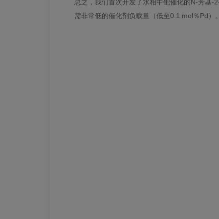
总之，我们首次开发了水相中钯催化的N-芳基-
需非常低的催化剂负载量（低至0.1 mol％