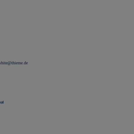
white@thieme.de
ul