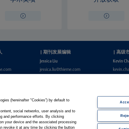
人
|
期刊发展编辑
|
高级
Jessica Liu
Kevin Ch
me.com
jessica.liu@thieme.com
kevin.c
gies (hereinafter "Cookies”) by default to
Acce
content, social networks, user analysis and to
Reje
g and performance efforts. By clicking
s on your device and the associated processing
e.de
n revoke it at any time by clicking the button