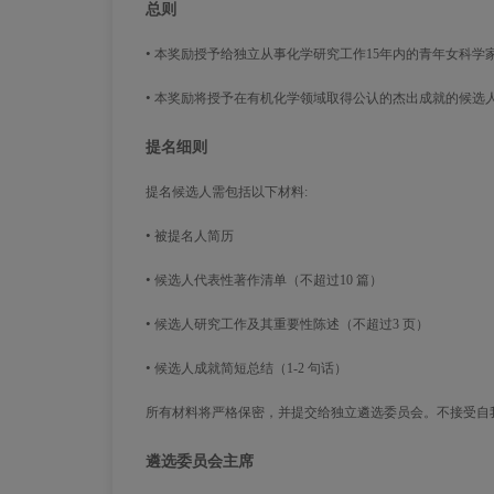
总则
•
本奖励授予给独立从事化学研究工作15年内的青年女科学
•
本奖励将授予在有机化学领域取得公认的杰出成就的候选
提名细则
提名候选人需包括以下材料:
•
被提名人简历
•
候选人代表性著作清单（不超过10 篇）
•
候选人研究工作及其重要性陈述（不超过3 页）
•
候选人成就简短总结（1-2 句话）
所有材料将严格保密，并提交给独立遴选委员会。不接受自
遴选委员会主席