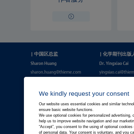
|
中国区总监
|
化学期刊出版
Sharon Huang
Dr. Yingxiao Cai
sharon.huang@thieme.com
yingxiao.cai@thie
We kindly request your consent
Our website uses essential cookies and similar technolo
ensure basic website functions.
We use optional cookies for personalized advertising, 
help us to improve website navigation and our marketin
“Accept”, you consent to the using of optional cookie
有关Thieme图书翻译及版权业务，请联系：rights@thiem
of personal data. Your consent is voluntary, and you ca