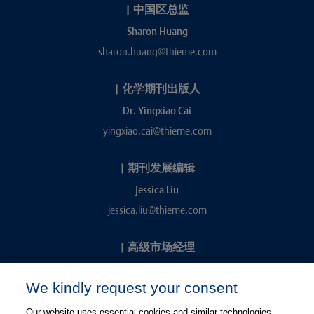
|
中国区总监
Sharon Huang
sharon.huang@thieme.com
|
化学期刊出版人
Dr. Yingxiao Cai
yingxiao.cai@thieme.com
|
期刊发展编辑
Jessica Liu
jessica.liu@thieme.com
|
高级市场经理
Kevin Chang
We kindly request your consent
kevin.chang@thieme.com
Our website uses essential cookies and similar technologies