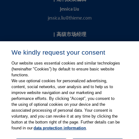
Jessica Liu
jessica.liu@thieme.com
|
高级市场经理
Kevin Chang
We kindly request your consent
kevin.chang@thieme.com
Our website uses essential cookies and similar technologies
(hereinafter "Cookies”) by default to ensure basic website
functions.
We use optional cookies for personalized advertising,
content, social networks, user analysis and to help us to
improve website navigation and our marketing and
performance efforts. By clicking “Accept”, you consent to
关注微信
关注微博
the using of optional cookies on your device and the
associated processing of personal data. Your consent is
voluntary, and you can revoke it at any time by clicking the
有关Thieme图书翻译及版权业务，请联系：rights@thieme.de
button at the bottom right of the page. Further details can be
found in our
data protection information
.
友情链接：
Thieme Group
|
Thieme Chemistry
|
Thieme