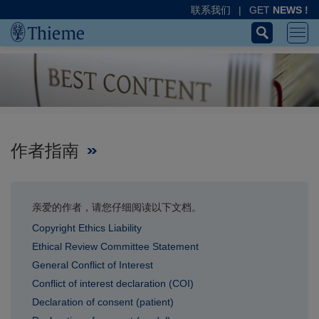
联系我们
|
GET
NEWS !
作者指南
亲爱的作者，请您仔细阅读以下文档。
Copyright Ethics Liability
Ethical Review Committee Statement
General Conflict of Interest
Conflict of interest declaration (COI)
Declaration of consent (patient)