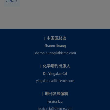
2026-07
|
中国区总监
Sharon Huang
sharon.huang@thieme.com
|
化学期刊出版人
Dr. Yingxiao Cai
yingxiao.cai@thieme.com
|
期刊发展编辑
Jessica Liu
jessica.liu@thieme.com