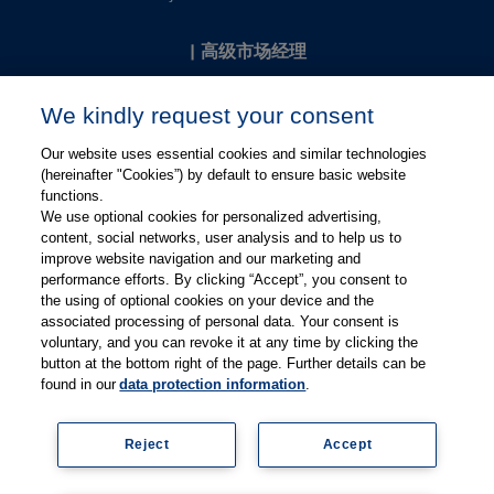
|
高级市场经理
Kevin Chang
We kindly request your consent
kevin.chang@thieme.com
Our website uses essential cookies and similar technologies
(hereinafter "Cookies”) by default to ensure basic website
functions.
We use optional cookies for personalized advertising,
content, social networks, user analysis and to help us to
improve website navigation and our marketing and
performance efforts. By clicking “Accept”, you consent to
关注微信
关注微博
the using of optional cookies on your device and the
associated processing of personal data. Your consent is
voluntary, and you can revoke it at any time by clicking the
有关Thieme图书翻译及版权业务，请联系：rights@thieme.de
button at the bottom right of the page. Further details can be
found in our
data protection information
.
友情链接：
Thieme Group
|
Thieme Chemistry
|
Thieme
Open
|
Thieme-Connect
|
Reject
Accept
© Copyright 2025, 德国蒂墨出版集团（Thieme Publishers）版权