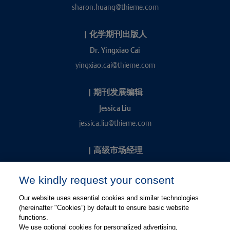
sharon.huang@thieme.com
|
化学期刊出版人
Dr. Yingxiao Cai
yingxiao.cai@thieme.com
|
期刊发展编辑
Jessica Liu
jessica.liu@thieme.com
|
高级市场经理
Kevin Chang
We kindly request your consent
kevin.chang@thieme.com
Our website uses essential cookies and similar technologies
(hereinafter "Cookies”) by default to ensure basic website
functions.
We use optional cookies for personalized advertising,