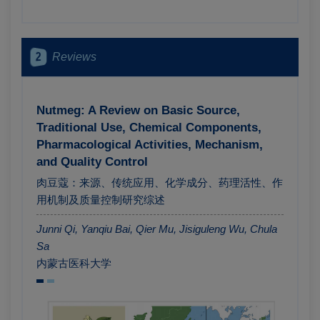
2
Reviews
Nutmeg: A Review on Basic Source,
Traditional Use, Chemical Components,
Pharmacological Activities, Mechanism,
and Quality Control
肉豆蔻：来源、传统应用、化学成分、药理活性、作
用机制及质量控制研究综述
Junni Qi,
Yanqiu Bai,
Qier Mu,
Jisiguleng Wu,
Chula
Sa
内蒙古医科大学