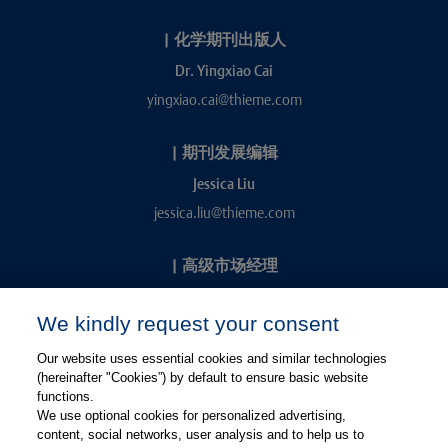
|
化学期刊出版人
Dr. Yingxiao Cai
yingxiao.cai@thieme.com
|
期刊发展编辑
Jessica Liu
jessica.liu@thieme.com
|
高级市场经理
Kevin Chang
We kindly request your consent
kevin.chang@thieme.com
Our website uses essential cookies and similar technologies
(hereinafter "Cookies”) by default to ensure basic website
functions.
We use optional cookies for personalized advertising,
content, social networks, user analysis and to help us to