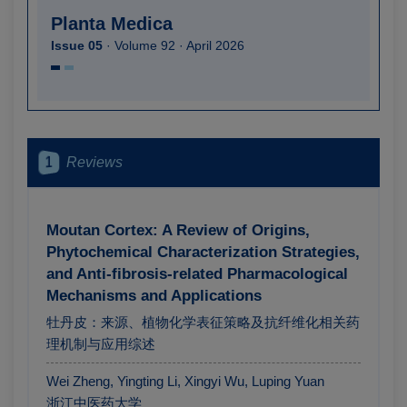
Planta Medica
Issue 05
· Volume 92 · April 2026
1
Reviews
Moutan Cortex: A Review of Origins,
Phytochemical Characterization Strategies,
and Anti-fibrosis-related Pharmacological
Mechanisms and Applications
牡丹皮：来源、植物化学表征策略及抗纤维化相关药
理机制与应用综述
Wei Zheng, Yingting Li, Xingyi Wu, Luping Yuan
浙江中医药大学