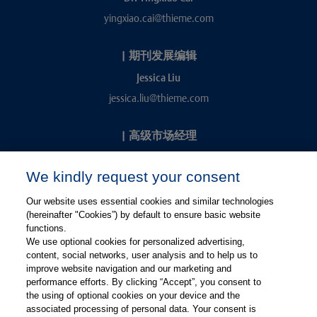
yingxiao.cai@thieme.com
|
期刊发展编辑
Jessica Liu
jessica.liu@thieme.com
|
高级市场经理
Kevin Chang
We kindly request your consent
kevin.chang@thieme.com
Our website uses essential cookies and similar technologies
(hereinafter "Cookies”) by default to ensure basic website
functions.
We use optional cookies for personalized advertising,
content, social networks, user analysis and to help us to
improve website navigation and our marketing and
performance efforts. By clicking “Accept”, you consent to
关注微信
关注微博
the using of optional cookies on your device and the
associated processing of personal data. Your consent is