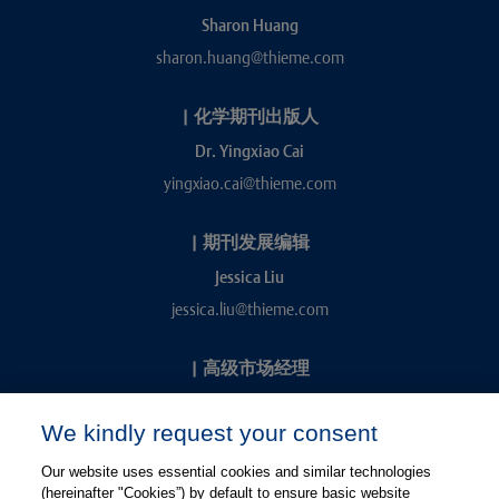
Sharon Huang
sharon.huang@thieme.com
|
化学期刊出版人
Dr. Yingxiao Cai
yingxiao.cai@thieme.com
|
期刊发展编辑
Jessica Liu
jessica.liu@thieme.com
|
高级市场经理
Kevin Chang
We kindly request your consent
kevin.chang@thieme.com
Our website uses essential cookies and similar technologies
(hereinafter "Cookies”) by default to ensure basic website