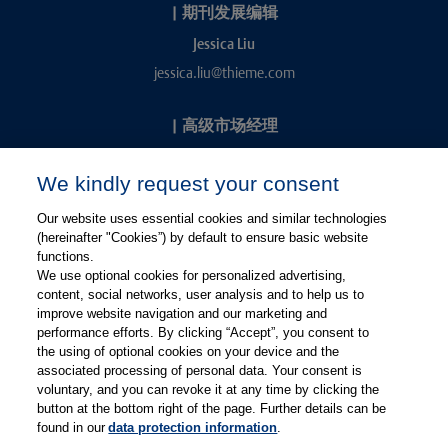
|
期刊发展编辑
Jessica Liu
jessica.liu@thieme.com
|
高级市场经理
Kevin Chang
We kindly request your consent
kevin.chang@thieme.com
Our website uses essential cookies and similar technologies
(hereinafter "Cookies”) by default to ensure basic website
functions.
We use optional cookies for personalized advertising,
content, social networks, user analysis and to help us to
improve website navigation and our marketing and
performance efforts. By clicking “Accept”, you consent to
关注微信
关注微博
the using of optional cookies on your device and the
associated processing of personal data. Your consent is
voluntary, and you can revoke it at any time by clicking the
有关Thieme图书翻译及版权业务，请联系：rights@thieme.de
button at the bottom right of the page. Further details can be
found in our
data protection information
.
友情链接：
Thieme Group
|
Thieme Chemistry
|
Thieme