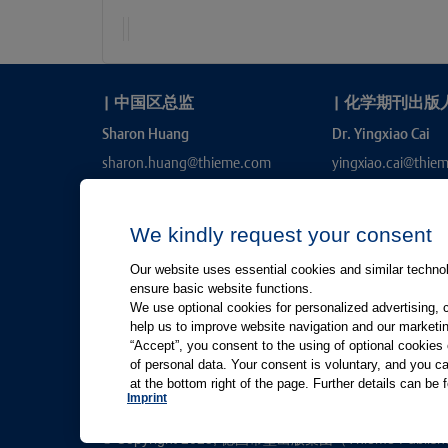
|
中国区总监
|
化学期刊出版
Sharon Huang
Dr. Yingxiao Cai
sharon.huang@thieme.com
yingxiao.cai@thie
We kindly request your consent
Our website uses essential cookies and similar technolo
ensure basic website functions.
We use optional cookies for personalized advertising, 
help us to improve website navigation and our marketin
“Accept”, you consent to the using of optional cookie
有关Thieme图书翻译及版权业务，请联系：rights@thiem
of personal data. Your consent is voluntary, and you ca
at the bottom right of the page. Further details can be 
友情链接：
Thieme Group
|
Thieme Chemistry
|
Imprint
© Copyright 2025, 德国蒂墨出版集团（Thieme Publ