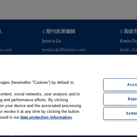
人
|
期刊发展编辑
|
高级
Jessica Liu
Kevin Ch
me.com
jessica.liu@thieme.com
kevin.c
gies (hereinafter "Cookies”) by default to
Acce
content, social networks, user analysis and to
Reje
g and performance efforts. By clicking
s on your device and the associated processing
e.de
n revoke it at any time by clicking the button
Setti
found in our
data protection information
.
Thieme Open
|
Thieme-Connect
|
ishers）版权所有
京ICP备19004917号-1