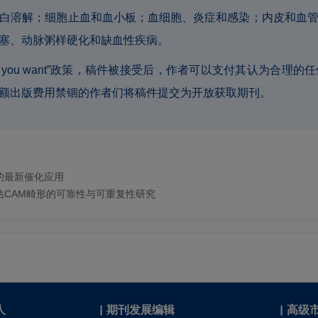
白溶解；细胞止血和血小板；血细胞、炎症和感染；内皮和血
塞、动脉粥样硬化和缺血性疾病。
 what you want”政策，稿件被接受后，作者可以支付其认为
额出版费用禁锢的作者们将稿件提交为开放获取期刊。
的最新催化应用
估CAM畸形的可靠性与可重复性研究
人
|
期刊发展编辑
|
高级