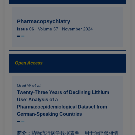
Pharmacopsychiatry
Issue 06
· Volume 57 · November 2024
Open Access
Greil W et al.
Twenty-Three Years of Declining Lithium
Use: Analysis of a
Pharmacoepidemiological Dataset from
German-Speaking Countries
简介：
药物流行病学数据表明，用于治疗双相情