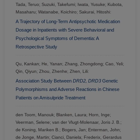
Tada, Teruo; Suzuki, Takefumi; Iwata, Yusuke; Kubota,
Masaharu; Watanabe, Koichiro; Sakurai, Hitoshi:
A Trajectory of Long-Term Antipsychotic Medication
Dosage in Inpatients with Severe Behavioral and
Psychological Symptoms of Dementia: A
Retrospective Study
Qu, Kankan; He, Yanan; Zhang, Zhongdong; Cao, Yeli;
Qin, Qiyun; Zhou, Zhenhe; Zhen, Lili:
Association Study Between
DRD2, DRD3
Genetic
Polymorphisms and Adverse Reactions in Chinese
Patients on Amisulpride Treatment
den Toom, Manouk; Blanken, Laura; Horn, Inge;
Veerman, Selene; van der Vlugt-Molenaar, Joris J. B.;
de Koning, Mariken B.; Bogers, Jan; Enterman, John;
de Jonge, Martin; Cianci, Daniela; Frederix, Gerardus