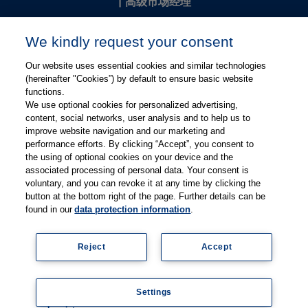
|
高级市场经理
Kevin Chang
We kindly request your consent
kevin.chang@thieme.com
Our website uses essential cookies and similar technologies
(hereinafter "Cookies”) by default to ensure basic website
functions.
We use optional cookies for personalized advertising,
content, social networks, user analysis and to help us to
improve website navigation and our marketing and
performance efforts. By clicking “Accept”, you consent to
关注微信
关注微博
the using of optional cookies on your device and the
associated processing of personal data. Your consent is
voluntary, and you can revoke it at any time by clicking the
有关Thieme图书翻译及版权业务，请联系：rights@thieme.de
button at the bottom right of the page. Further details can be
found in our
data protection information
.
友情链接：
Thieme Group
|
Thieme Chemistry
|
Thieme
Open
|
Thieme-Connect
|
Reject
Accept
© Copyright 2025, 德国蒂墨出版集团（Thieme Publishers）版权
所有
京ICP备19004917号-1
Settings
隐私政策
|
Imprint
Coo