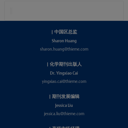
|
中国区总监
Sharon Huang
sharon.huang@thieme.com
|
化学期刊出版人
Dr. Yingxiao Cai
yingxiao.cai@thieme.com
|
期刊发展编辑
Jessica Liu
jessica.liu@thieme.com