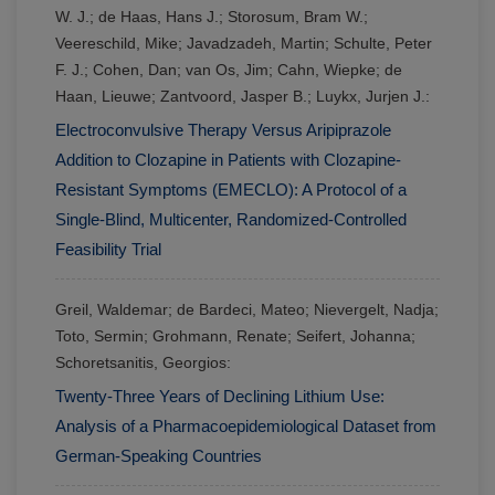
W. J.; de Haas, Hans J.; Storosum, Bram W.;
Veereschild, Mike; Javadzadeh, Martin; Schulte, Peter
F. J.; Cohen, Dan; van Os, Jim; Cahn, Wiepke; de
Haan, Lieuwe; Zantvoord, Jasper B.; Luykx, Jurjen J.:
Electroconvulsive Therapy Versus Aripiprazole
Addition to Clozapine in Patients with Clozapine-
Resistant Symptoms (EMECLO): A Protocol of a
Single-Blind, Multicenter, Randomized-Controlled
Feasibility Trial
Greil, Waldemar; de Bardeci, Mateo; Nievergelt, Nadja;
Toto, Sermin; Grohmann, Renate; Seifert, Johanna;
Schoretsanitis, Georgios:
Twenty-Three Years of Declining Lithium Use:
Analysis of a Pharmacoepidemiological Dataset from
German-Speaking Countries