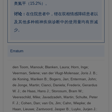
奥氮平（15.2%）。
讨论：
在住院患者中，锂在双相情感障碍患者以
及其他多种精神疾病诊断中的使用量均有所减
少。
Erratum
den Toom, Manouk; Blanken, Laura; Horn, Inge;
Veerman, Selene; van der Vlugt-Molenaar, Joris J. B.;
de Koning, Mariken B.; Bogers, Jan; Enterman, John;
de Jonge, Martin; Cianci, Daniela; Frederix, Gerardus
W. J.; de Haas, Hans J.; Storosum, Bram W.;
Veereschild, Mike; Javadzadeh, Martin; Schulte, Peter
F. J.; Cohen, Dan; van Os, Jim; Cahn, Wiepke; de
Haan, Lieuwe; Zantvoord, Jasper B.; Luykx, Jurjen J.: