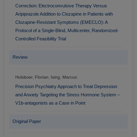
Correction: Electroconvulsive Therapy Versus
Aripiprazole Addition to Clozapine in Patients with
Clozapine-Resistant Symptoms (EMECLO): A
Protocol of a Single-Blind, Multicenter, Randomized-
Controlled Feasibility Trial
Review
Holsboer, Florian; Ising, Marcus:
Precision Psychiatry Approach to Treat Depression
and Anxiety Targeting the Stress Hormone System –
V1b-antagonists as a Case in Point
Original Paper