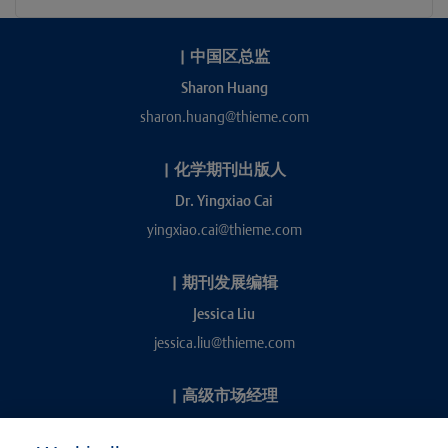
|
中国区总监
Sharon Huang
sharon.huang@thieme.com
|
化学期刊出版人
Dr. Yingxiao Cai
yingxiao.cai@thieme.com
|
期刊发展编辑
Jessica Liu
jessica.liu@thieme.com
|
高级市场经理
Kevin Chang