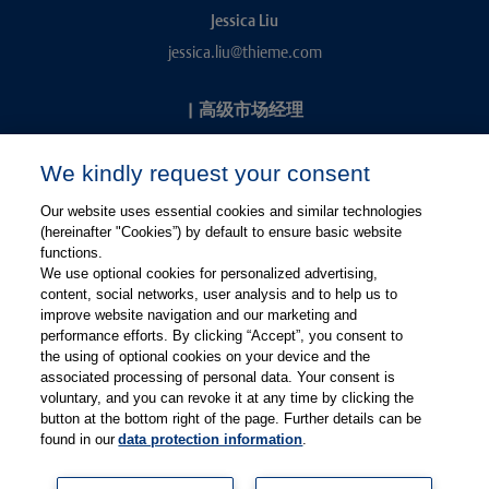
Jessica Liu
jessica.liu@thieme.com
|
高级市场经理
Kevin Chang
We kindly request your consent
kevin.chang@thieme.com
Our website uses essential cookies and similar technologies
(hereinafter "Cookies”) by default to ensure basic website
functions.
We use optional cookies for personalized advertising,
content, social networks, user analysis and to help us to
improve website navigation and our marketing and
performance efforts. By clicking “Accept”, you consent to
关注微信
关注微博
the using of optional cookies on your device and the
associated processing of personal data. Your consent is
voluntary, and you can revoke it at any time by clicking the
有关Thieme图书翻译及版权业务，请联系：rights@thieme.de
button at the bottom right of the page. Further details can be
found in our
data protection information
.
友情链接：
Thieme Group
|
Thieme Chemistry
|
Thieme
Open
|
Thieme-Connect
|