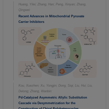
Huang, Yilei; Zhang, Han; Peng, Xinyan; Zhang,
Qingwei:
Recent Advances in Mitochondrial Pyruvate
Carrier Inhibitors
Kou, Xuezhen; Xu, Yongjin; Dong, Siqi; Liu, Hui; Liu,
Delong; Zhang, Wanbin:
Pd-Catalyzed Asymmetric Allylic Substitution
Cascade via Desymmetrization for the
Construction of Chiral Polyheterocycles