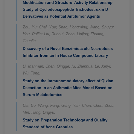
Modification and Structure–Activity Relationship
Study of Cyclodepsipeptide Trichodestruxin D
Derivatives as Potential Antitumor Agents
Zou, Yu; Chai, Yue; Shao, Hongming; Wang, Shuyu;
Hou, Ruilin; Liu, Runhui; Zhao, Linjing; Zhuang,
Chunlin:
Discovery of a Novel Benzimidazole Necroptosis
Inhibitor from an In-House Compound Library
Li, Manman; Chen, Qingge; Ni, Zhenhua; Le, Xinyi;
Wu, Tong:
Study on the Immunomodulatory effect of Qixian
Decoction in an Asthmatic Mice Model Based on
Serum Metabolomics
Dai, Bo; Wang, Fang; Geng, Yan; Chen, Chen; Zhou,
Min; Hang, Lingyu:
Study on Preparation Technology and Quality
Standard of Acne Granules