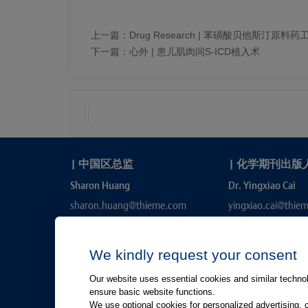
上一篇：
Drug Research | 苯磺酸贝他斯
下一篇：
心外 | 患儿肌肉间S-ICD植入术
|
中国区总监
|
化学期刊出版
Sharon Huang
Dr. Yingxiao Cai
sharon.huang@thieme.com
yingxiao.cai@thie
We kindly request your consent
Our website uses essential cookies and similar technolo
ensure basic website functions.
We use optional cookies for personalized advertising, 