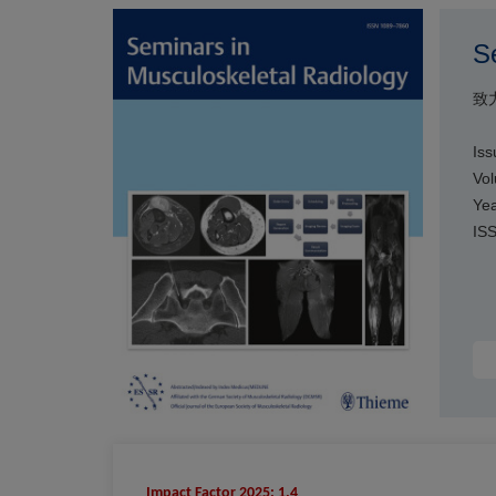
S
致
Iss
Vol
Yea
IS
Impact Factor 2025: 1.4