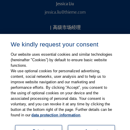
Jessica Liu
jessica.liu@thieme.com
|
高级市场经理
Kevin Chang
We kindly request your consent
kevin.chang@thieme.com
Our website uses essential cookies and similar technologies
(hereinafter "Cookies”) by default to ensure basic website
functions.
We use optional cookies for personalized advertising,
content, social networks, user analysis and to help us to
improve website navigation and our marketing and
performance efforts. By clicking “Accept”, you consent to
关注微信
关注微博
the using of optional cookies on your device and the
associated processing of personal data. Your consent is
voluntary, and you can revoke it at any time by clicking the
有关Thieme图书翻译及版权业务，请联系：rights@thieme.de
button at the bottom right of the page. Further details can be
found in our
data protection information
.
友情链接：
Thieme Group
|
Thieme Chemistry
|
Thieme
Open
|
Thieme-Connect
|