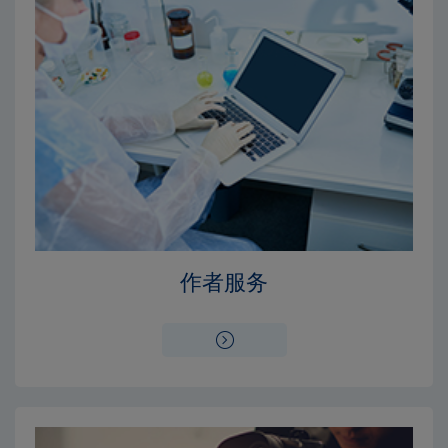
Close
Close
×
×
编辑委员会
出版费用
作者服务