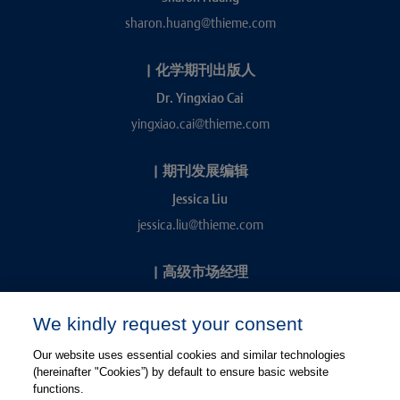
sharon.huang@thieme.com
|
化学期刊出版人
Dr. Yingxiao Cai
yingxiao.cai@thieme.com
|
期刊发展编辑
Jessica Liu
jessica.liu@thieme.com
|
高级市场经理
Kevin Chang
We kindly request your consent
kevin.chang@thieme.com
Our website uses essential cookies and similar technologies
(hereinafter "Cookies”) by default to ensure basic website
functions.