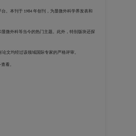
平台。本刊于
年创刊，为显微外科学界发表和
1984
和显微外科等当今的热门主题。此外，特别版块还探
有论文均经过该领域国际专家的严格评审。
务查看。
Close
Close
×
×