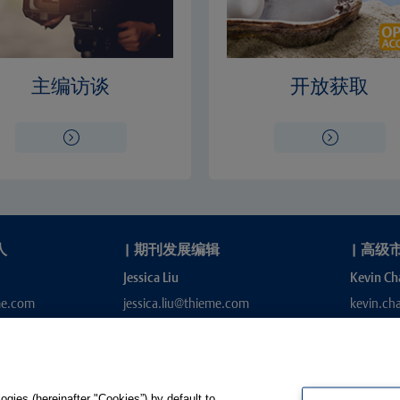
主编访谈
开放获取
人
|
期刊发展编辑
|
高级
Jessica Liu
Kevin Ch
me.com
jessica.liu@thieme.com
kevin.c
gies (hereinafter "Cookies”) by default to