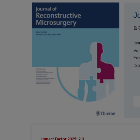
J
旨
Iss
Vol
Yea
IS
Impact Factor 2025: 2.3