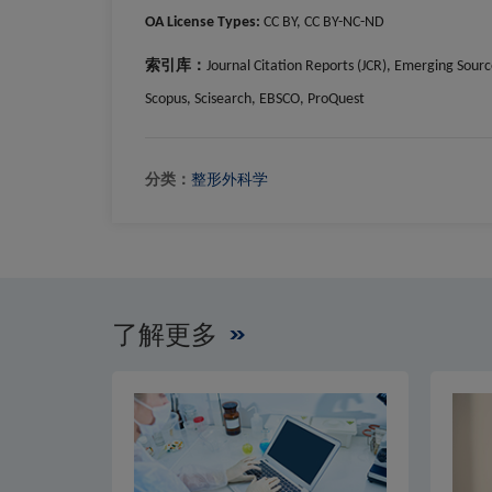
OA License Types:
CC BY, CC BY-NC-ND
索引库：
Journal Citation Reports (JCR), Emerging Sour
Scopus, Scisearch, EBSCO, ProQuest
分类：
整形外科学
了解更多