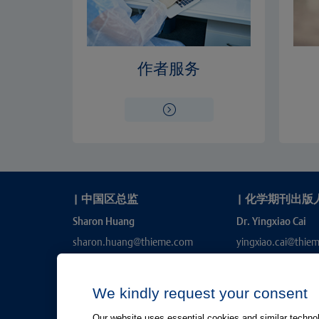
作者服务
|
中国区总监
|
化学期刊出版
Sharon Huang
Dr. Yingxiao Cai
sharon.huang@thieme.com
yingxiao.cai@thie
We kindly request your consent
Our website uses essential cookies and similar technolo