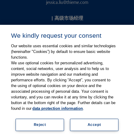
jessica.liu@thieme.com
|
高级市场经理
Kevin Chang
We kindly request your consent
kevin.chang@thieme.com
Our website uses essential cookies and similar technologies
(hereinafter "Cookies”) by default to ensure basic website
functions.
We use optional cookies for personalized advertising,
content, social networks, user analysis and to help us to
improve website navigation and our marketing and
performance efforts. By clicking “Accept”, you consent to
关注微信
关注微博
the using of optional cookies on your device and the
associated processing of personal data. Your consent is
voluntary, and you can revoke it at any time by clicking the
有关Thieme图书翻译及版权业务，请联系：rights@thieme.de
button at the bottom right of the page. Further details can be
found in our
data protection information
.
友情链接：
Thieme Group
|
Thieme Chemistry
|
Thieme
Open
|
Thieme-Connect
|
Reject
Accept
© Copyright 2025, 德国蒂墨出版集团（Thieme Publishers）版权