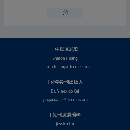
|
中国区总监
Sharon Huang
sharon.huang@thieme.com
|
化学期刊出版人
Dr. Yingxiao Cai
yingxiao.cai@thieme.com
|
期刊发展编辑
Jessica Liu