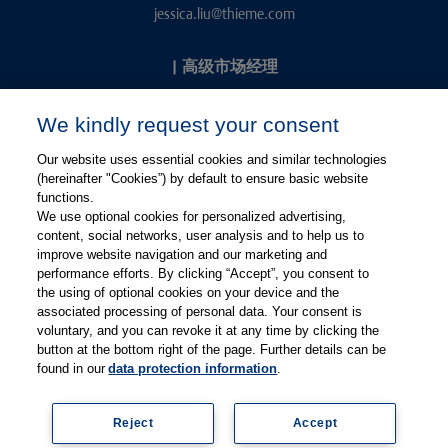
jessica.liu@thieme.com
|
高级市场经理
Kevin Chang
We kindly request your consent
kevin.chang@thieme.com
Our website uses essential cookies and similar technologies
(hereinafter "Cookies”) by default to ensure basic website
functions.
We use optional cookies for personalized advertising,
content, social networks, user analysis and to help us to
improve website navigation and our marketing and
performance efforts. By clicking “Accept”, you consent to
关注微信
关注微博
the using of optional cookies on your device and the
associated processing of personal data. Your consent is
voluntary, and you can revoke it at any time by clicking the
有关Thieme图书翻译及版权业务，请联系：rights@thieme.de
button at the bottom right of the page. Further details can be
found in our
data protection information
.
友情链接：
Thieme Group
|
Thieme Chemistry
|
Thieme
Open
|
Thieme-Connect
|
Reject
Accept