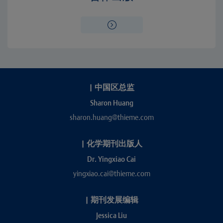
|
中国区总监
Sharon Huang
sharon.huang@thieme.com
|
化学期刊出版人
Dr. Yingxiao Cai
yingxiao.cai@thieme.com
|
期刊发展编辑
Jessica Liu