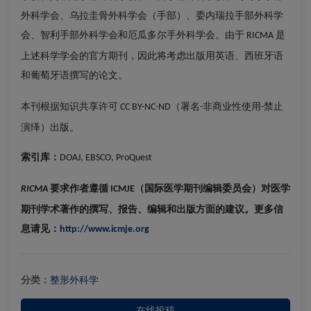
外科学会、乌拉圭骨外科学会（手部）、委内瑞拉手部外科学
会、智利手部外科学会和厄瓜多尔手外科学会。由于
是
RICMA
上述科学学会的官方期刊，因此将考虑出版用英语、西班牙语
和葡萄牙语撰写的论文。
本刊根据知识共享许可
（署名
非商业性使用
禁止
CC BY-NC-ND
-
-
演绎）出版。
索引库：
DOAJ, EBSCO, ProQuest
要求作者遵循
（国际医学期刊编辑委员会）对医学
RICMA
ICMJE
期刊学术著作的撰写、报告、编辑和出版方面的建议。更多信
息请见：
http://www.icmje.org
分类：
整形外科学
在线投稿