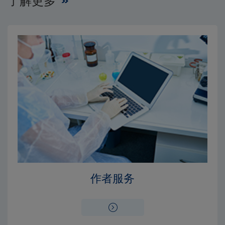
了解更多
Close
Close
×
×
编辑委员会
出版费用
作者服务