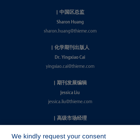
|
中国区总监
Sharon Huang
sharon.huang@thieme.com
|
化学期刊出版人
Dr. Yingxiao Cai
yingxiao.cai@thieme.com
|
期刊发展编辑
Jessica Liu
jessica.liu@thieme.com
|
高级市场经理
Kevin Chang
We kindly request your consent
kevin.chang@thieme.com