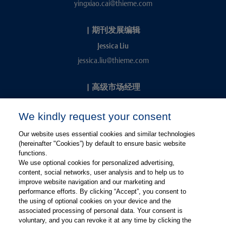
yingxiao.cai@thieme.com
|
期刊发展编辑
Jessica Liu
jessica.liu@thieme.com
|
高级市场经理
Kevin Chang
We kindly request your consent
kevin.chang@thieme.com
Our website uses essential cookies and similar technologies
(hereinafter "Cookies”) by default to ensure basic website
functions.
We use optional cookies for personalized advertising,
content, social networks, user analysis and to help us to
improve website navigation and our marketing and
performance efforts. By clicking “Accept”, you consent to
关注微信
关注微博
the using of optional cookies on your device and the
associated processing of personal data. Your consent is
voluntary, and you can revoke it at any time by clicking the
有关Thieme图书翻译及版权业务，请联系：rights@thieme.de