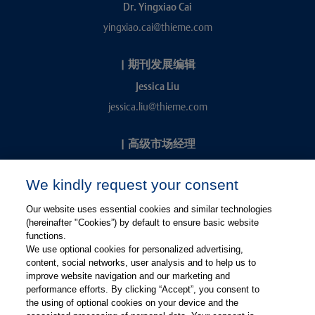
Dr. Yingxiao Cai
yingxiao.cai@thieme.com
|
期刊发展编辑
Jessica Liu
jessica.liu@thieme.com
|
高级市场经理
Kevin Chang
We kindly request your consent
kevin.chang@thieme.com
Our website uses essential cookies and similar technologies
(hereinafter "Cookies”) by default to ensure basic website
functions.
We use optional cookies for personalized advertising,
content, social networks, user analysis and to help us to
improve website navigation and our marketing and
performance efforts. By clicking “Accept”, you consent to
关注微信
关注微博
the using of optional cookies on your device and the