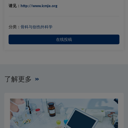
请见：
http://www.icmje.org
分类：
骨科与创伤外科学
在线投稿
了解更多
Close
Close
×
×
编辑委员会
出版费用