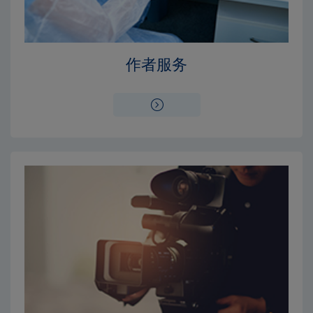
Close
Close
×
×
编辑委员会
出版费用
作者服务