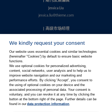
Jessica Liu
jessica.liu@thieme.com
|
高级市场经理
Kevin Chang
We kindly request your consent
kevin.chang@thieme.com
Our website uses essential cookies and similar technologies
(hereinafter "Cookies”) by default to ensure basic website
functions.
We use optional cookies for personalized advertising,
content, social networks, user analysis and to help us to
improve website navigation and our marketing and
performance efforts. By clicking “Accept”, you consent to
关注微信
关注微博
the using of optional cookies on your device and the
associated processing of personal data. Your consent is
voluntary, and you can revoke it at any time by clicking the
有关Thieme图书翻译及版权业务，请联系：rights@thieme.de
button at the bottom right of the page. Further details can be
found in our
data protection information
.
友情链接：
Thieme Group
|
Thieme Chemistry
|
Thieme