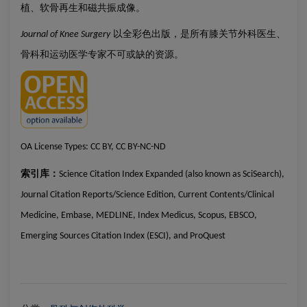
植、软骨再生和磁共振成像。
以全彩色出版，是所有膝关节外科医生、
Journal of Knee Surgery
骨科和运动医学专家不可或缺的资源。
OA License Types:
CC BY, CC BY-NC-ND
索引库：
Science Citation Index Expanded (also known as SciSearch),
Journal Citation Reports/Science Edition, Current Contents/Clinical
Medicine, Embase, MEDLINE, Index Medicus, Scopus, EBSCO,
Emerging Sources Citation Index (ESCI), and ProQuest