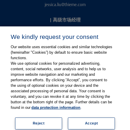
jessica.liu@thieme.com
|
高级市场经理
Kevin Chang
We kindly request your consent
kevin.chang@thieme.com
Our website uses essential cookies and similar technologies
(hereinafter "Cookies”) by default to ensure basic website
functions.
We use optional cookies for personalized advertising,
content, social networks, user analysis and to help us to
improve website navigation and our marketing and
performance efforts. By clicking “Accept”, you consent to
关注微信
关注微博
the using of optional cookies on your device and the
associated processing of personal data. Your consent is
voluntary, and you can revoke it at any time by clicking the
有关Thieme图书翻译及版权业务，请联系：rights@thieme.de
button at the bottom right of the page. Further details can be
found in our
data protection information
.
友情链接：
Thieme Group
|
Thieme Chemistry
|
Thieme
Open
|
Thieme-Connect
|
Reject
Accept