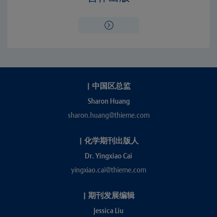
|
中国区总监
Sharon Huang
sharon.huang@thieme.com
|
化学期刊出版人
Dr. Yingxiao Cai
yingxiao.cai@thieme.com
|
期刊发展编辑
Jessica Liu