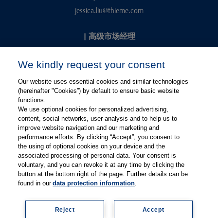
jessica.liu@thieme.com
|
高级市场经理
Kevin Chang
We kindly request your consent
kevin.chang@thieme.com
Our website uses essential cookies and similar technologies
(hereinafter "Cookies”) by default to ensure basic website
functions.
We use optional cookies for personalized advertising,
content, social networks, user analysis and to help us to
improve website navigation and our marketing and
performance efforts. By clicking “Accept”, you consent to
关注微信
关注微博
the using of optional cookies on your device and the
associated processing of personal data. Your consent is
voluntary, and you can revoke it at any time by clicking the
有关Thieme图书翻译及版权业务，请联系：rights@thieme.de
button at the bottom right of the page. Further details can be
found in our
data protection information
.
友情链接：
Thieme Group
|
Thieme Chemistry
|
Thieme
Open
|
Thieme-Connect
|
Reject
Accept