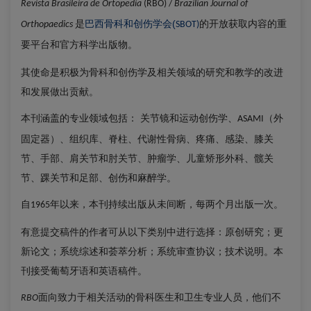
Revista Brasileira de Ortopedia
(RBO) /
Brazilian Journal of
是
巴西骨科和创伤学会(
Orthopaedics
SBOT)
的开放获取内容的重
和官方科学出版物。
要平台
其使命是积极为骨科和创伤学及相关领域的研究和教学的改进
和发展做出贡献。
本刊涵盖的专业领域包括： 关节镜和运动创伤学、
（外
ASAMI
固定器）、组织库、脊柱、代谢性骨病、疼痛、感染、膝关
节、手部、肩关节和肘关节、肿瘤学、儿童矫形外科、髋关
节、踝关节和足部、创伤和麻醉学。
自
年以来，本刊持续出版从未间断，每两个月出版一次。
1965
有意提交稿件的作者可从以下类别中进行选择：原创研究；更
新论文；系统综述和荟萃分析；系统审查协议；技术说明。本
刊接受葡萄牙语和英语稿件
。
面向致力于相关活动的骨科医生和卫生专业人员，他们不
RBO