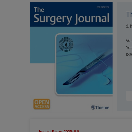
T
出
Vol
Yea
IS
Impact Factor 2025: 0.8