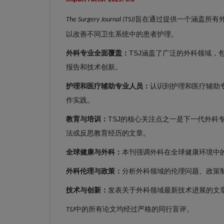
旨在通过提供一个涵盖所有
The Surgery Journal
(TSJ)
以改善不同卫生系统中的患者护理。
外科专业全面覆盖：
TSJ涵盖了广泛的外科领域
报告和技术创新。
护理和医疗辅助专业人员：
认识到护理和医疗辅助
作实践。
教育与培训：
TSJ的核心关注点之一是下一代外
法或反思教育经历的文章。
全球健康与外科：
本刊强调外科在全球健康环境中
外科伦理与政策：
分析外科领域的伦理问题、政策
编辑委员会
出版费用
技术与创新：
发表关于外科领域最新技术进展的文
中的所有论文均经过严格的同行盲评。
TSJ