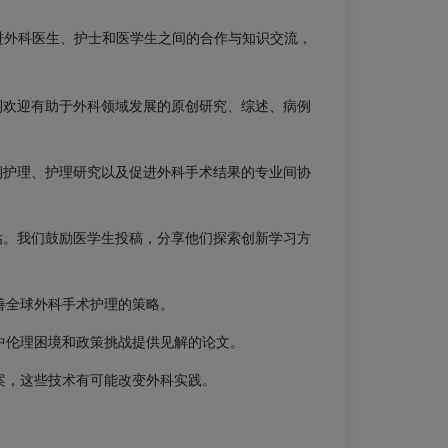
进外科医生、护士和医学生之间的合作与知识交流，
刊欢迎有助于外科领域发展的原创研究、综述、病例
期护理、护理研究以及促进外科手术结果的专业间协
估。我们鼓励医学生投稿，分享他们探索创新学习方
善全球外科手术护理的策略。
Close
Close
中伦理困境和政策挑战提供见解的论文。
×
×
案，这些技术有可能改变外科实践。