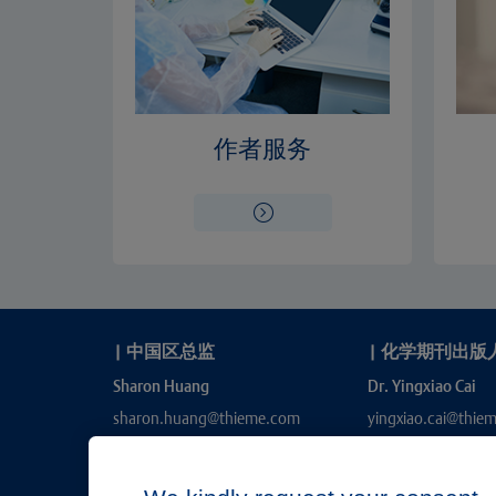
作者服务
|
中国区总监
|
化学期刊出版
Sharon Huang
Dr. Yingxiao Cai
sharon.huang@thieme.com
yingxiao.cai@thie