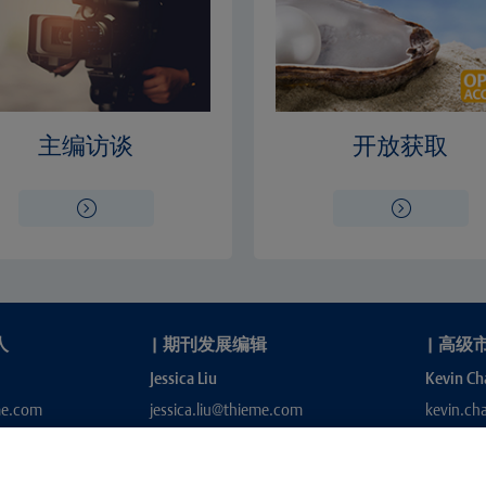
主编访谈
开放获取
人
|
期刊发展编辑
|
高级
Jessica Liu
Kevin Ch
me.com
jessica.liu@thieme.com
kevin.c