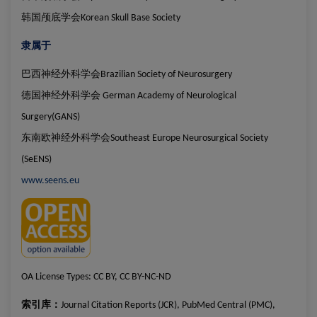
韩国颅底学会
Korean Skull Base Society
隶属于
巴西神经外科学会
Brazilian Society of Neurosurgery
德国神经外科学会
German Academy of Neurological
Surgery
(GANS)
东南欧神经外科学会
Southeast Europe Neurosurgical Society
(SeENS)
www.seens.eu
OA License Types:
CC BY, CC BY-NC-ND
索引库：
Journal Citation Reports (JCR), PubMed Central (PMC),