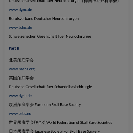
（德国神经外科学会）
Deutsche Gesellschaft fuer Neurochirurgie
www.dgnc.de
Berufsverband Deutscher Neurochirurgen
www.bdnc.de
Schweizerischen Gesellschaft fuer Neurochirurgie
Part B
北美颅底学会
www.nasbs.org
英国颅底学会
Deutsche Gesellschaft fuer Schaedelbasischirurgie
www.dgsb.de
欧洲颅底学会
European Skull Base Society
www.esbs.eu
世界颅底学会联合会
World Federation of Skull Base Societies
日本颅底学会
Japanese Society For Skull Base Surgery