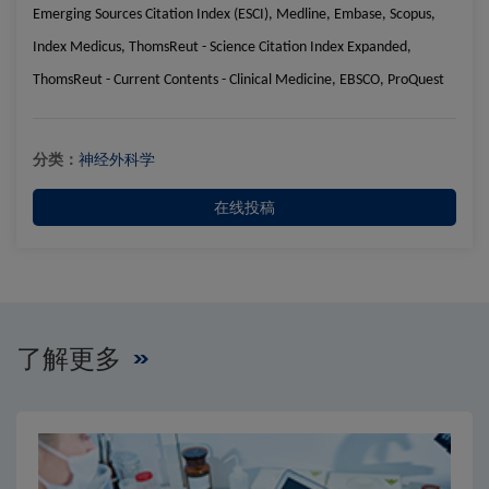
Emerging Sources Citation Index (ESCI), Medline, Embase, Scopus,
Index Medicus, ThomsReut - Science Citation Index Expanded,
ThomsReut - Current Contents - Clinical Medicine, EBSCO, ProQuest
Close
Close
分类：
神经外科学
×
×
编辑委员会
出版费用
在线投稿
了解更多