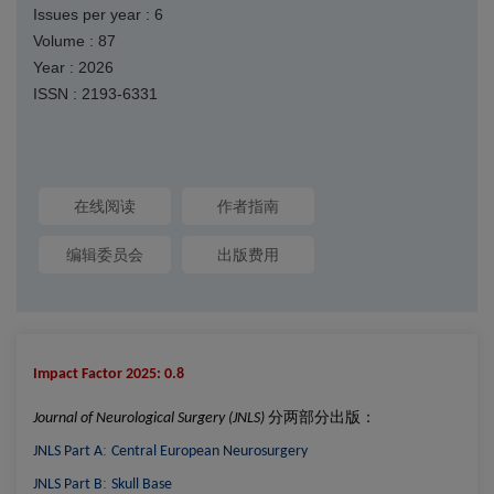
Issues per year : 6
Volume : 87
Year : 2026
ISSN : 2193-6331
在线阅读
作者指南
编辑委员会
出版费用
Impact Factor 2025: 0.8
分两部分出版：
Journal of Neurological Surgery (JNLS)
:
JNLS Part A
Central European Neurosurgery
:
JNLS Part B
Skull Base