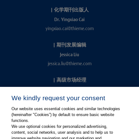
|
化学期刊出版人
Dr. Yingxiao Cai
yingxiao.cai@thieme.com
|
期刊发展编辑
Jessica Liu
jessica.liu@thieme.com
|
高级市场经理
Kevin Chang
We kindly request your consent
kevin.chang@thieme.com
Our website uses essential cookies and similar technologies
(hereinafter "Cookies”) by default to ensure basic website
functions.
We use optional cookies for personalized advertising,
content, social networks, user analysis and to help us to
improve website navigation and our marketing and