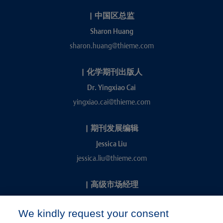
|
中国区总监
Sharon Huang
sharon.huang@thieme.com
|
化学期刊出版人
Dr. Yingxiao Cai
yingxiao.cai@thieme.com
|
期刊发展编辑
Jessica Liu
jessica.liu@thieme.com
|
高级市场经理
Kevin Chang
We kindly request your consent
kevin.chang@thieme.com