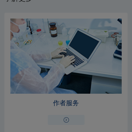
Close
Close
×
×
编辑委员会
出版费用
作者服务