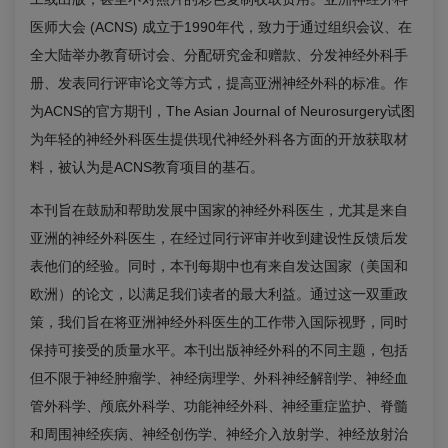
医师大会
(ACNS)
成立于
1990
年代，致力于通过组织会议、在
全大陆举办教育研讨会、分配研究金和赠款、分发神经外科手
册、发表同行评审论文等方式，提高亚洲神经外科的标准。作
为
ACNS
的官方期刊，
The Asian Journal of Neurosurgery
试图
为年轻的神经外科医生提供现代神经外科各方面的开放获取材
料，被认为是
ACNS
教育项目的基石。
本刊旨在鼓励和帮助发展中国家的神经外科医生，尤其是来自
亚洲的神经外科医生，在经过同行评审并收到建设性反馈后发
表他们的经验。同时，本刊每期中也有来自发达国家（美国和
欧洲）的论文，以满足我们读者的最大利益。通过这一双重政
策，我们旨在将亚洲神经外科医生的工作带入国际视野，同时
保持可接受的质量水平。本刊出版神经外科的不同主题，包括
但不限于神经肿瘤学、神经病理学、外科神经解剖学、神经血
管外科学、颅底外科学、功能神经外科、神经重症监护、脊髓
和周围神经疾病、神经创伤学、神经介入放射学、神经放射治