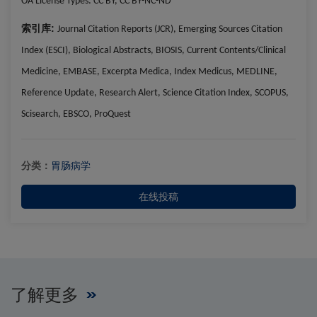
OA License Types:
CC BY, CC BY-NC-ND
索引库:
Journal Citation Reports (JCR), Emerging Sources Citation
Index (ESCI), Biological Abstracts, BIOSIS, Current Contents/Clinical
Medicine, EMBASE, Excerpta Medica, Index Medicus, MEDLINE,
Reference Update, Research Alert, Science Citation Index, SCOPUS,
Scisearch, EBSCO, ProQuest
分类：
胃肠病学
在线投稿
了解更多