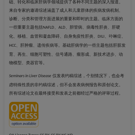
础、转化和临床肝病学领域提供了各种不同主题的深入报道。
来自专家的邀请综述涵盖了成人和儿童群体的疾病发病机制、
诊断、分类和管理方面进展的重要和即时的主题。临床方面的
一些重要主题包括
胆管病、病毒性肝炎、肝硬
NAFLD、ALD、
化、移植、血管和凝血障碍、自身免疫性肝炎
卟啉症、
、DILI、
肝肿瘤、遗传疾病等。基础肝病学的一些主题包括肝脏发
HCC、
育、再生、细胞可塑性、信号通路、瘤形成、新技术进步、动
物模型、类器官等。
仅发表
约稿综述，个别情况下，也会考
Seminars in Liver Disease
虑特殊性质的非约稿综述，但不会发表病例报告和原创论文。
所有综述论文在最终接受和发表之前都经过严格的评审过程。