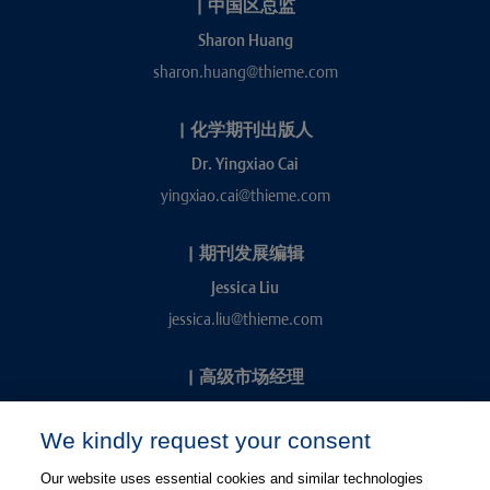
|
中国区总监
Sharon Huang
sharon.huang@thieme.com
|
化学期刊出版人
Dr. Yingxiao Cai
yingxiao.cai@thieme.com
|
期刊发展编辑
Jessica Liu
jessica.liu@thieme.com
|
高级市场经理
Kevin Chang
We kindly request your consent
kevin.chang@thieme.com
Our website uses essential cookies and similar technologies