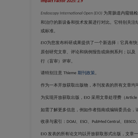
Impact Factor 2025: 2.9
为胃肠道内窥镜检
Endoscopy International Open (EIO)
和治疗的新设备和技术发展进行对比。它特别关注
或标准。
为您发布科研成果提供了一个新选择：它具有快
EIO
原创研究文章、评论和病例报告或病例系列；以及
行（盲审）评审。
请特别注意
期刊政策
。
Thieme
作为一本开放获取
出版物，
发表的所有文章均
本刊
为实现开放获取出版
采用文章处理费
，EIO
（Article
编辑委员会
出版费用
如需了解更多信息，例如作者指南或编辑委员会，
收录与索引
：DOAJ、ESCI、PubMed Central、EBSCO
发表的所有论文均以开放获取形式出版，文章
EIO