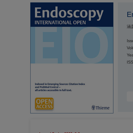
E
涵
Iss
Vol
Yea
IS