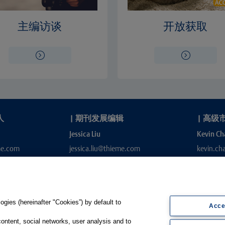
主编访谈
开放获取
人
|
期刊发展编辑
|
高级
Jessica Liu
Kevin Ch
me.com
jessica.liu@thieme.com
kevin.c
gies (hereinafter "Cookies”) by default to
Acce
content, social networks, user analysis and to