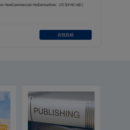
tion–NonCommercial–NoDerivatives（CC BY-NC-ND）
在线投稿