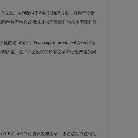
个方面。本刊探讨了不同的治疗方案，对用于诊断
问题往往不符合该领域其它国际期刊的总体国际利益
便捷的访问途径。
出版
Endoscopy International Open
辑部的信。在
上投稿的所有文章都经过严格的同
EIO
Close
Close
×
×
许可协议发布文章，该协议允许任何用
on（CC BY）4.0