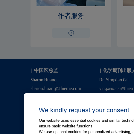
作者服务
|
中国区总监
|
化学期刊出版
Sharon Huang
Dr. Yingxiao Cai
sharon.huang@thieme.com
yingxiao.cai@thie
We kindly request your consent
Our website uses essential cookies and similar technolo
ensure basic website functions.
We use optional cookies for personalized advertising, 