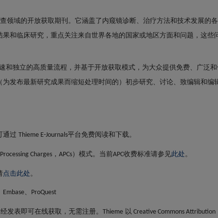
查领域的开放获取期刊。它涵盖了内窥镜诊断、治疗方法和技术发展的各
结果和临床研究，重点关注来自世界各地的国家或地区方面和问题，这些
速和独立的高质量流程，并基于开放获取模式，为大众提供免费、广泛和
（为发布最新研究成果而缩短处理时间的）初步研究、讨论、致编辑和编
可通过
平台免费阅读和下载。
Thieme E-Journals
模式。当前
收费标准请参见
此处
。
 Processing Charges，APCs）
APC
请
点击此处
。
、Embase、ProQuest
一经发表即可在线获取，无需注册。
以
Thieme
Creative Commons Attributi