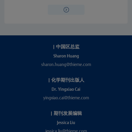
|
中国区总监
Sharon Huang
sharon.huang@thieme.com
|
化学期刊出版人
Dr. Yingxiao Cai
yingxiao.cai@thieme.com
|
期刊发展编辑
Jessica Liu
jessica.liu@thieme.com