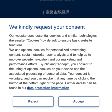
|
高级市场经理
Kevin Chang
We kindly request your consent
kevin.chang@thieme.com
Our website uses essential cookies and similar technologies
(hereinafter "Cookies”) by default to ensure basic website
functions.
We use optional cookies for personalized advertising,
content, social networks, user analysis and to help us to
improve website navigation and our marketing and
performance efforts. By clicking “Accept”, you consent to
关注微信
关注微博
the using of optional cookies on your device and the
associated processing of personal data. Your consent is
voluntary, and you can revoke it at any time by clicking the
有关Thieme图书翻译及版权业务，请联系：rights@thieme.de
button at the bottom right of the page. Further details can be
found in our
data protection information
.
友情链接：
Thieme Group
|
Thieme Chemistry
|
Thieme
Open
|
Thieme-Connect
|
Reject
Accept
© Copyright 2025, 德国蒂墨出版集团（Thieme Publishers）版权