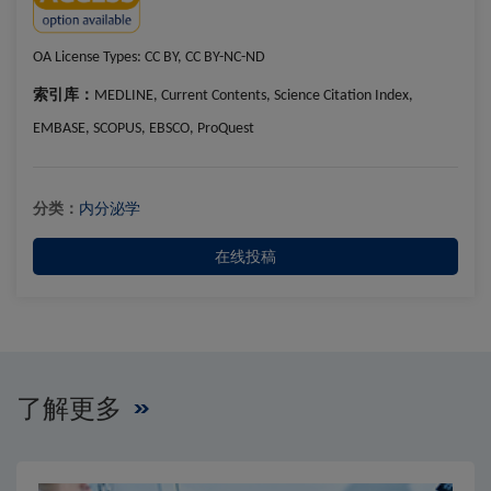
OA License Types:
CC BY, CC BY-NC-ND
索引库：
MEDLINE, Current Contents, Science Citation Index,
EMBASE, SCOPUS, EBSCO, ProQuest
分类：
内分泌学
在线投稿
了解更多