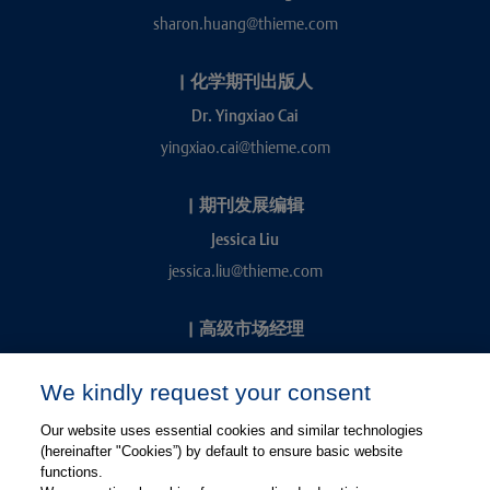
sharon.huang@thieme.com
|
化学期刊出版人
Dr. Yingxiao Cai
yingxiao.cai@thieme.com
|
期刊发展编辑
Jessica Liu
jessica.liu@thieme.com
|
高级市场经理
Kevin Chang
We kindly request your consent
kevin.chang@thieme.com
Our website uses essential cookies and similar technologies
(hereinafter "Cookies”) by default to ensure basic website
functions.