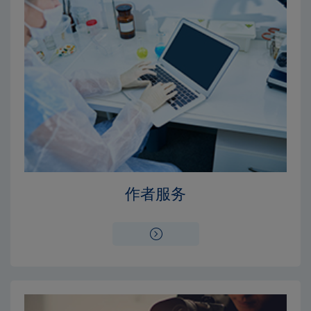
Close
Close
×
×
编辑委员会
出版费用
作者服务