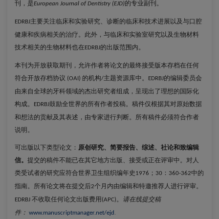
刊，是
的专业副刊。
European Journal of Dentistry (EJD)
主要关注临床和实验研究、诊断的临床和技术进展以及与口腔
EDRBJ
健康和疾病相关的治疗。此外，与临床和实验室研究以及生物材料
技术相关的生物材料也在
的出版范围内。
EDRBJ
本刊为开放获取期刊，允许作者将论文的最终接受版本存档在任何
符合开放存档协议
的机构
主题资源库中。
的编辑委员会
(OAI)
/
EDRBJ
由来自全球的牙科领域的杰出研究者组成，呈现出了理想的国际化
构成。
鼓励全世界的所有作者投稿。稿件仅根据其对原始数据
EDRBJ
和想法的贡献及其表述，由专家进行判断。所有稿件必须符合作者
说明。
可出版以下类型论文：
原创研究、简要报告、综述、社论和致编辑
信。
提交的稿件不能已在其它地方出版、接受或正在评审中。对人
类受试者的研究应符合世界卫生组织编年史
；
：
中的
1976
30
360-362
指南。所有论文将在提交后
个月内由编辑和特邀推荐人进行评审。
2
不收取任何论文出版费用
。
请在线提交稿
EDRBJ
(APC)
件：
www.manuscriptmanager.net/ejd
.