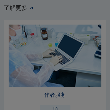
了解更多
Close
Close
×
×
编辑委员会
出版费用
作者服务