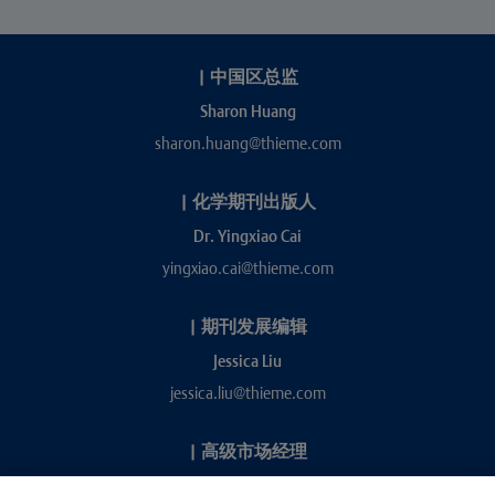
|
中国区总监
Sharon Huang
sharon.huang@thieme.com
|
化学期刊出版人
Dr. Yingxiao Cai
yingxiao.cai@thieme.com
|
期刊发展编辑
Jessica Liu
jessica.liu@thieme.com
|
高级市场经理
Kevin Chang