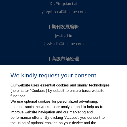
Dr. Yingxiao Cai
yingxiao.cai@thieme.com
|
期刊发展编辑
Jessica Liu
jessica.liu@thieme.com
|
高级市场经理
Kevin Chang
We kindly request your consent
kevin.chang@thieme.com
Our website uses essential cookies and similar technologies
(hereinafter "Cookies”) by default to ensure basic website
functions.
We use optional cookies for personalized advertising,
content, social networks, user analysis and to help us to
improve website navigation and our marketing and
performance efforts. By clicking “Accept”, you consent to
关注微信
关注微博
the using of optional cookies on your device and the