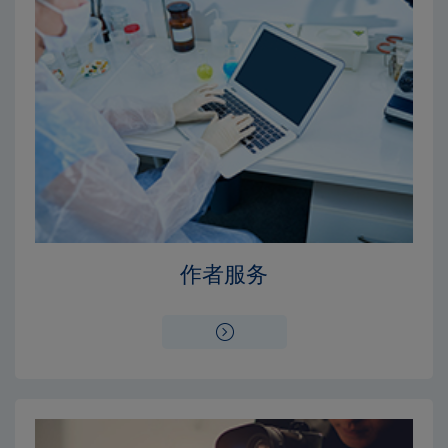
Close
Close
×
×
编辑委员会
出版费用
作者服务