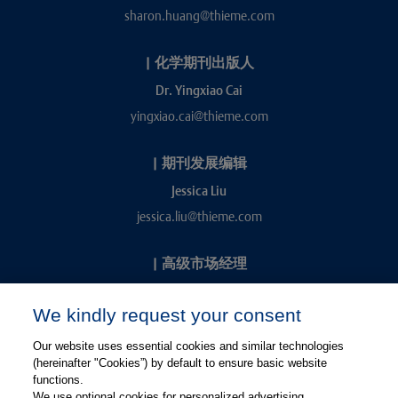
sharon.huang@thieme.com
|
化学期刊出版人
Dr. Yingxiao Cai
yingxiao.cai@thieme.com
|
期刊发展编辑
Jessica Liu
jessica.liu@thieme.com
|
高级市场经理
Kevin Chang
We kindly request your consent
kevin.chang@thieme.com
Our website uses essential cookies and similar technologies
(hereinafter "Cookies”) by default to ensure basic website
functions.
We use optional cookies for personalized advertising,