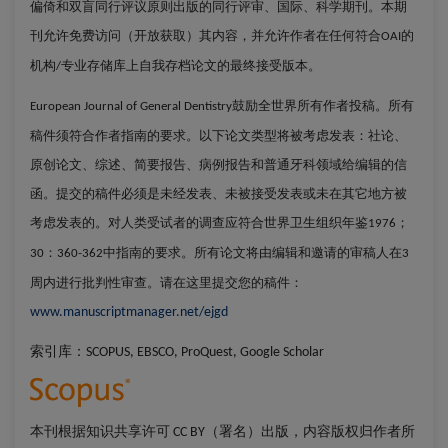
偏倚和双盲同行评议原则出版的同行评审、国际、科学期刊。本期
刊允许免费访问（开放获取）其内容，并允许作者在任何符合
的
OAI
机构
专业存储库上自我存档论文的最终接受版本。
/
鼓励全世界所有作者投稿。所有
European Journal of General Dentistry
稿件须符合作者指南的要求。以下论文类型将被考虑发表：社论、
原创论文、综述、简要报告、病例报告和普通牙科领域给编辑的信
函。提交的稿件必须是未经发表、未被接受发表或未在其它地方被
考虑发表的。对人类受试者的调查应符合世界卫生组织年鉴
；
1976
：
中指南的要求。所有论文将由编辑和邀请的审稿人在
30
360-362
3
周内进行批判性审查。请在这里提交您的稿件：
www.manuscriptmanager.net/ejgd
索引库：
SCOPUS, EBSCO, ProQuest, Google Scholar
本刊根据知识共享许可
（署名）出版，内容版权归作者所
CC BY