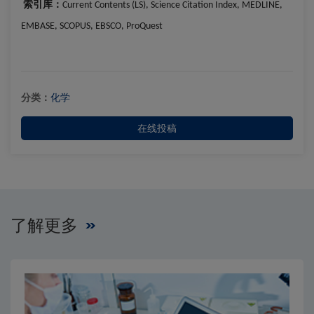
索引库：
Current Contents (LS), Science Citation Index, MEDLINE,
EMBASE, SCOPUS, EBSCO, ProQuest
分类：
化学
在线投稿
了解更多