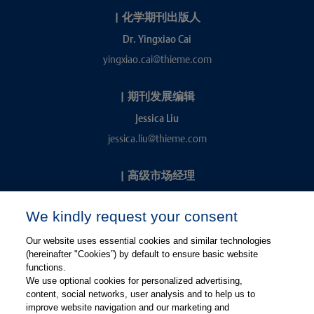
|
化学期刊出版人
Dr. Yingxiao Cai
yingxiao.cai@thieme.com
|
期刊发展编辑
Jessica Liu
jessica.liu@thieme.com
|
高级市场经理
Kevin Chang
We kindly request your consent
kevin.chang@thieme.com
Our website uses essential cookies and similar technologies
(hereinafter "Cookies”) by default to ensure basic website
functions.
We use optional cookies for personalized advertising,
content, social networks, user analysis and to help us to
improve website navigation and our marketing and