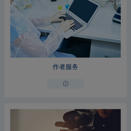
Close
Close
×
×
编辑委员会
出版费用
作者服务