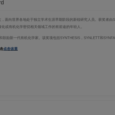
rd
次，面向世界各地处于独立学术生涯早期阶段的新锐研究人员。获奖者由
催化或有机化学密切相关领域工作的有前途的年轻人。
彰和鼓励新一代有机化学家。
该奖项包括SYNTHESIS，SYNLETT和S
击
点击这里