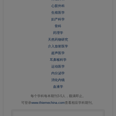
心脏外科
生殖医学
妇产科学
骨科
药理学
天然药物研究
介入放射医学
超声医学
耳鼻喉科学
运动医学
内分泌学
消化内镜
血液学
每个学科每本期刊3-5人，额满即止。
可登录
www.thiemechina.com
查看相应学科期刊。