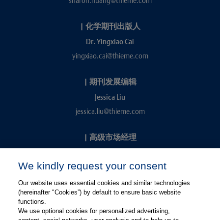
sharon.huang@thieme.com
|
化学期刊出版人
Dr. Yingxiao Cai
yingxiao.cai@thieme.com
|
期刊发展编辑
Jessica Liu
jessica.liu@thieme.com
|
高级市场经理
Kevin Chang
We kindly request your consent
kevin.chang@thieme.com
Our website uses essential cookies and similar technologies
(hereinafter "Cookies”) by default to ensure basic website
functions.
We use optional cookies for personalized advertising,